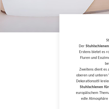
S
Der
Stuhlschiene
Erstens bietet es 
Fluren und Esszim
be
Zweitens dient es 
oberen und unteren W
Dekorationsstil krei
Stuhlschienen für
europäischem Thema 
edle Atmosphäre 