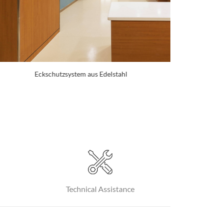
Wandschutzsystem
Sic
Technical Assistance