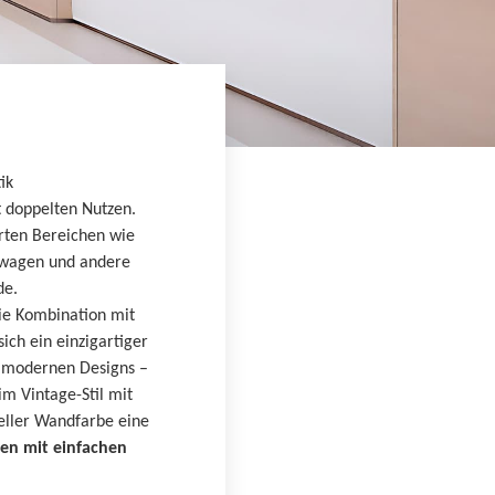
العربية
한국의
Tiếng việt
Indonesia
ik
t doppelten Nutzen.
中文
erten Bereichen wie
erwagen und andere
de.
die Kombination mit
ich ein einzigartiger
it modernen Designs –
im Vintage-Stil mit
eller Wandfarbe eine
nen mit einfachen