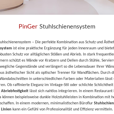
PinGer
Stuhlschienensystem
tuhlschienensystem – Die perfekte Kombination aus Schutz und Ästhet
nsystem
ist eine praktische Ergänzung für jeden Innenraum und biete
robusten Schutz vor alltäglichen Stößen und Abrieb. In stark frequenti
mern schützt es Wände vor Kratzern und Dellen durch Stühle, Servi
wegliche Gegenstände und verlängert so die Lebensdauer Ihrer Wän
aus ästhetischer Sicht als optischer Trenner für Wandflächen. Durch 
andabschnitten in unterschiedlichen Farben oder Materialien lässt s
eren. Ob raffinierte Eleganz im Vintage-Stil oder schlichte Schlichthe
 Abriebfestigkeit
lässt sich nahtlos integrieren. In einem Restaurant 
können beispielsweise dunkle Holzstuhlleisten in Kombination mit h
schaffen. In einem modernen, minimalistischen Büroflur
Stuhlschie
Linien
kann ein Gefühl von Professionalität und Effizienz vermitteln.