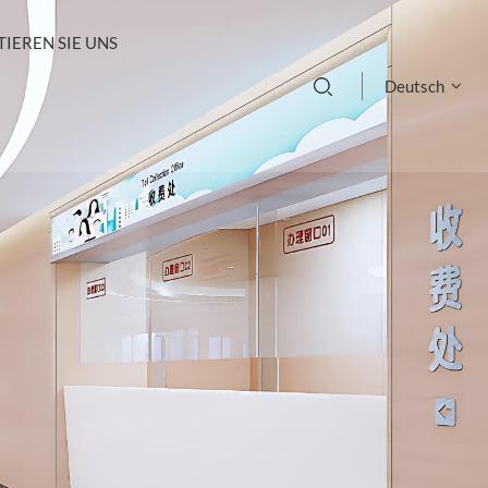
IEREN SIE UNS
Deutsch
English
français
Deutsch
русский
italiano
español
português