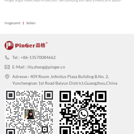
Pinger Rigid Sheet Wall Protection: Verstärkung von Sedra Medical in Saudi-
Arabien Pinger ist stolz, unser Projekt bei Sedra Medical in Saudi-Arabien
vorzustellen, wo wir installiert haben Schutzsyste...
Insgesamt
1
Seiten
Tel : +86-13570084662
E-Mail : lily.zheng@pinger.cn
Adresse : 409 Room ,Infinitus Plaza Buliding B,No. 2,
Yunchengnan 1st Road Baiyun District,Guangzhou,China