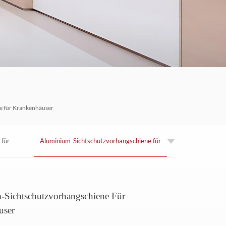
العربية
한국의
Tiếng việt
Indonesia
中文
e für Krankenhäuser
 für
Aluminium-Sichtschutzvorhangschiene für
Krankenhäuser
Sichtschutzvorhangschiene Für
user