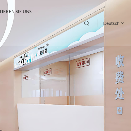
IEREN SIE UNS
Deutsch
English
français
Deutsch
русский
italiano
español
português