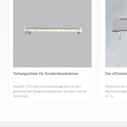
Vorhangschiene für Krankenhauskabinen
Das effizien
Modell: CT01 Die Gardinenstange kann in den
Medizinische 
gewünschten Bogenmaß gebogen werden, was für
Aluminiumlegi
die Install...
6,7 m