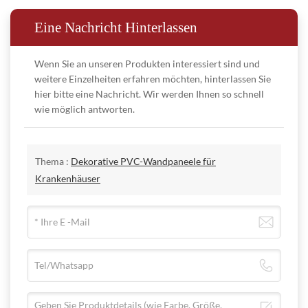
umweltfreundlich und unschädlich für den menschlichen Körper.
die Teile der eingebetteten Stahlteile, die höher als die
Wir sind bestrebt, die negativen Auswirkungen auf die Umwelt in
Eine Nachricht Hinterlassen
Wandoberfläche sind, müssen entfernt werden usw.
allen Phasen der Produktion, Nutzung und des Recyclings zu
B. Verbinden von Brettern
minimieren. Wir verfügen über fortschrittliche Prozesstechnologie
Wenn Sie an unseren Produkten interessiert sind und
weitere Einzelheiten erfahren möchten, hinterlassen Sie
und halten uns von der Formulierung bis zur Herstellung an die
Zum Verbinden und Fertigstellen Verbindungsstreifen
[Pinger 品格 ® Reinigung und Wartung]
hier bitte eine Nachricht. Wir werden Ihnen so schnell
verwenden;
Umweltschutzprinzipien. Dadurch erreichen wir null Abwasser-
Empfohlene Reinigungshäufigkeiten für unterschiedliche
wie möglich antworten.
Verkehrsstärken
und null Abgasemissionen.
Lassen Sie eine Lücke und füllen Sie diese mit Fugenmörtel
Material:
Regelmäßige
und Dichtungsmittel.
A: Welche Anstrengungen hat Ihr Unternehmen unternommen,
● Feuerfest. Medizinisch verwendetes antibakterielles,
Reinigung
um den Lebenszyklus von Produkten zu verlängern und die
Eng anliegend
phthalatfreies und unschädliches Vinylmaterial
Verkehrsaufkommen
Fleckenentfernung
Thema :
Dekorative PVC-Wandpaneele für
und
nachhaltige Nutzung von Ressourcen zu fördern?
Krankenhäuser
Informationen zu Pinger-Wandpaneelen
Wartung
C.Behandlung von Wandecken
●Dicke:
1 mm 1,2 mm 1,5 mm 2 mm 2,5 mm 3 mm
B: Wir verfügen über eine EPD-Zertifizierung, die sich für eine
Das Panel erfüllt die folgenden
Niedrig: Private
●Größe:
längere Lebensdauer von Produkten und eine nachhaltige
Einmal im
Die Kanten der Wandplatte direkt schleifen
Spezifikationsanforderungen
Büros,
Nach Bedarf
Einfarbig: 1,22 x 2,8 m/Blatt, 1,22 x 2,44 m/Blatt
Ressourcennutzung einsetzt. Unsere Produkte sind nicht nur
Monat
Warmbiegen durchführen
Holzfarbe: 1,18 x 2,8 m/Blatt, 1,18 x 2,44 m/Blatt
Umkleideräume
recycelbar, sondern können am Ende ihrer Lebensdauer auch
(1)
Antibakteriell
- JISZ2801:2010 [Japanischer Standard]
Innen- und Eckanwendungen
●Länge kann nach Wunsch zugeschnitten werden
Mäßig: Interne Flure
Zwei bis drei
effektiv recycelt, wiederverwendet oder in andere nützliche
Antibakterielle Rate
>99,9 %
●Oberflächenbearbeitung: Mikrorillenstruktur
öffentlicher Büros,
Mal im
Nach Bedarf
D. Fertigstellung
Materialien umgewandelt werden. So erreichen wir ein echtes
(2)
Schimmelfest
- ASTM G21-15 [Amerikanischer
●Farbe ist reichhaltig: OEM-Farbe kann nach Ihren Wünschen
Konferenzräume
Monat