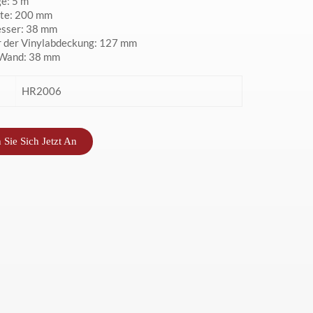
e: 5 m
ite: 200 mm
esser: 38 mm
 der Vinylabdeckung: 127 mm
 Wand: 38 mm
HR2006
 Sie Sich Jetzt An