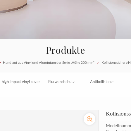
Produkte
Handlauf aus Vinyl und Aluminium der Serie „Höhe 200 mm“
Kollisionssichere 
high impact vinyl cover
Flurwandschutz
Antikollisions-
Crash proof handrail
Acrovyn Handlauf
Wandschutzhandlauf
Kollisions
aus Vinyl
Modellnumm