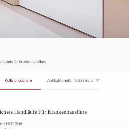
العربية
한국의
Tiếng việt
Indonesia
中文
Handläufe für Krankenhausflure
Kollisionssichere
Antibakterielle medizinische
Handläufe für
PVC-Crash-Rail-Handläufe
sichere Handläufe Für Krankenhausflure
Krankenhausflure
er: HR2006