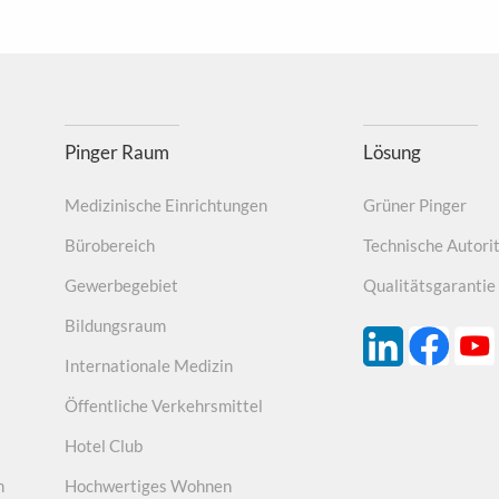
11.
Langlebig und einfach zu installieren
 nicht so leicht, Schmutz und Staub, lässt sich nicht leicht anbringen, v
Konstruktion, geräuschlos.
Pinger Raum
Lösung
Medizinische Einrichtungen
Grüner Pinger
Bürobereich
Technische Autori
Gewerbegebiet
Qualitätsgarantie
Bildungsraum
Internationale Medizin
Öffentliche Verkehrsmittel
Hotel Club
m
Hochwertiges Wohnen