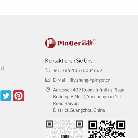
erschmutzt nicht, ist einfach zu warten. Praktische
Kontaktieren Sie Uns
tät
Tel : +86-13570084662
E-Mail : lily.zheng@pinger.cn
Adresse : 409 Room ,Infinitus Plaza
Buliding B,No. 2, Yunchengnan 1st
Road Baiyun
District,Guangzhou,China