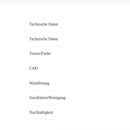
Technische Daten
Technische Daten
Textur/Farbe
CAD
●
Es gibt viele schöne Farben für den Handlauf, dar
Wandlösung
●
Der Pinger-Handlauf wird an der Wand installiert,
Installation/Reinigung
●
Handlauf ist
Besteht aus den folgenden Teilen: 2 
●
Im Vergl
Nachhaltigkeit
●38 
A: Wir haben kürzlich gehört, dass Sie im Umweltschu