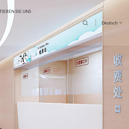
IEREN SIE UNS
Deutsch
English
français
Deutsch
русский
italiano
español
português