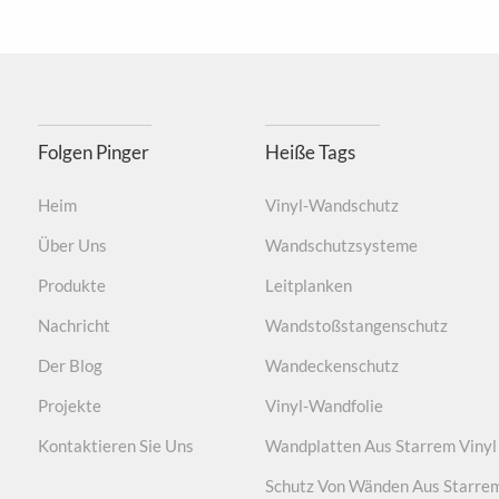
Langlebig, verschleißfest, die Oberfläche verkratzt
Folgen Pinger
Heiße Tags
Heim
Vinyl-Wandschutz
Über Uns
Wandschutzsysteme
Produkte
Leitplanken
Nachricht
Wandstoßstangenschutz
Der Blog
Wandeckenschutz
Projekte
Vinyl-Wandfolie
Kontaktieren Sie Uns
Wandplatten Aus Starrem Vinyl
HR2007
Schutz Von Wänden Aus Starre