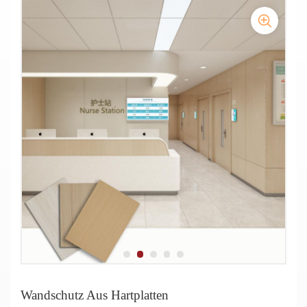
Crashsichere Vinyl-Wandplatten
und hygienisch
Schimmelresistente, dekorative Wandverkleidung für
Dekorative, starre Vinyl-Wandverkleidung, strapazierfähig,
Krankenhausstationen und -flure
Installation von starren Wandschutz-Wandverkleidungsplatten
hygienisch, in Holzoptik, für Krankenhäuser geeignet
Vinyl-Wandschutzplatten
Innenwandpaneele aus Holz und Vinyl
Wandschutz Aus Hartplatten