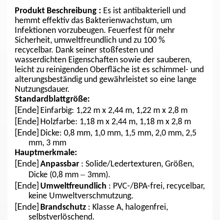
Produkt
Beschreibung
:
Es ist antibakteriell und
hemmt effektiv das Bakterienwachstum, um
Infektionen vorzubeugen. Feuerfest für mehr
Sicherheit, umweltfreundlich und zu 100 %
recycelbar. Dank seiner stoßfesten und
wasserdichten Eigenschaften sowie der sauberen,
leicht zu reinigenden Oberfläche ist es schimmel- und
alterungsbeständig und gewährleistet so eine lange
Nutzungsdauer.
Standardblattgröße:
[Ende]
Einfarbig: 1,22 m x 2,44 m, 1,22 m x 2,8 m
[Ende]
Holzfarbe: 1,18 m x 2,44 m, 1,18 m x 2,8 m
[Ende]
Dicke: 0,8 mm, 1,0 mm, 1,5 mm, 2,0 mm, 2,5
mm, 3 mm
Hauptmerkmale:
[Ende]
Anpassbar
: Solide/Ledertexturen, Größen,
–
Dicke (0,8 mm
3mm).
[Ende]
Umweltfreundlich
: PVC-/BPA-frei, recycelbar,
keine Umweltverschmutzung.
[Ende]
Brandschutz
: Klasse A, halogenfrei,
selbstverlöschend.