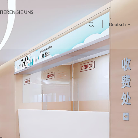
IEREN SIE UNS
Deutsch
English
français
Deutsch
русский
italiano
español
português