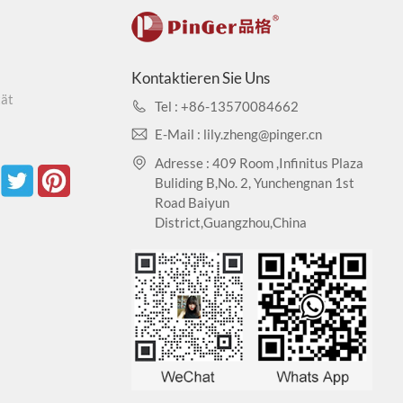
Formaldehyd zu absorbieren TVOC:ISO 16000-3-6-9 UND
Kontaktieren Sie Uns
tät
Tel : +86-13570084662
E-Mail : lily.zheng@pinger.cn
 Fleckentest: EN423:2001.
Adresse : 409 Room ,Infinitus Plaza
Buliding B,No. 2, Yunchengnan 1st
Road Baiyun
1/45001-Zertifizierungsstandards für emissionsarme
District,Guangzhou,China
len.
cherheit.
d Kältekontraktionskoeffizient und nahezu keine
n, Salze, Alkohole, Korrosion durch Jod, Pflanzenöl,