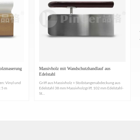
INDIGKEIT UND RAUCH: ASTM E84, KLASSE A. Die
l, das kein Blei und keine anderen Metalle enthält und
ts.
lt werden.
 das Wachstum pathogener Organismen wie Escherichia
10.
Holzmaserung
Massivholz mit Wandschutzhandlauf aus
., kurzstieligen Schimmelpilz, haarigen Zwiebelschalen
Edelstahl
n: Vinyl und
Griff aus Massivholz + Stoßstangenabdeckung aus
: 5 m
Edelstahl 38 mm Massivholzgriff, 102 mm Edelstahl-
St...
smaß und Dauer des Brennens von selbsttragenden
.
L, GB8624-2012, Schlagfestigkeit von Kunststoffen,