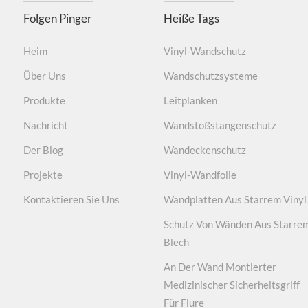
Folgen Pinger
Heiße Tags
Keine giftigen Gase, Formaldehyd ist qualifiziert.
Heim
Vinyl-Wandschutz
Über Uns
Wandschutzsysteme
Produkte
Leitplanken
Robust, wasserdicht, lei
Nachricht
Wandstoßstangenschutz
Der Blog
Wandeckenschutz
Bereitstellung von ISO9001/14001/45001-zertifizie
Projekte
Vinyl-Wandfolie
Pro
Mit ruts
Kontaktieren Sie Uns
Wandplatten Aus Starrem Vinyl
Getestet gemäß ASTM D 543-14/ASTM D2240-15/AST
Schutz Von Wänden Aus Starre
Blech
Größenänderung bei Temperatur. Antibakteriell und b
An Der Wand Montierter
Medizinischer Sicherheitsgriff
Für Flure