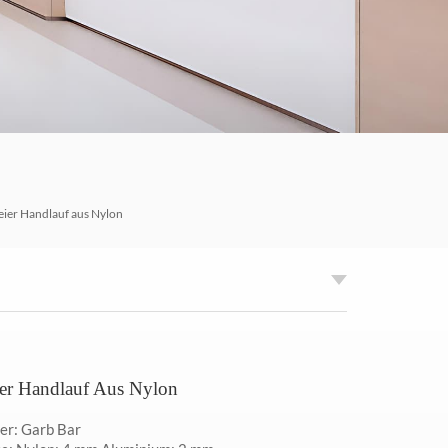
العربية
한국의
Tiếng việt
Indonesia
中文
eier Handlauf aus Nylon
eier Handlauf Aus Nylon
r: Garb Bar