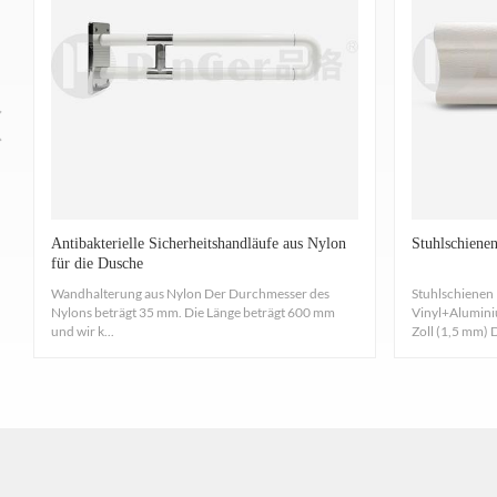
Stellen Sie Handläufe bereit, die der Brand
Stark antibakteriell und antimykotisch, unterdrückt d
Ra
die mensc
Das Harzmaterial ist reich an Silberionen und hemm
co
Antibakterielle Sicherheitshandläufe aus Nylon
Stuhlschiene
ASTM G21-15, ausgezeichnet, feuchtigkeitsbeständig un
für die Dusche
Wandhalterung aus Nylon Der Durchmesser des
Stuhlschiene
Nylons beträgt 35 mm. Die Länge beträgt 600 mm
Vinyl+Alumini
und wir k...
Zoll (1,5 mm) D
Getestet gemäß den in UL94HB festgelegten Verf
Sorgen Sie für starre
Vinyl
Profilmaterialien mit e