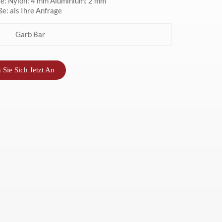
e: Nylon: 4 mm Aluminium: 2 mm
e: als Ihre Anfrage
Garb Bar
 Sie Sich Jetzt An